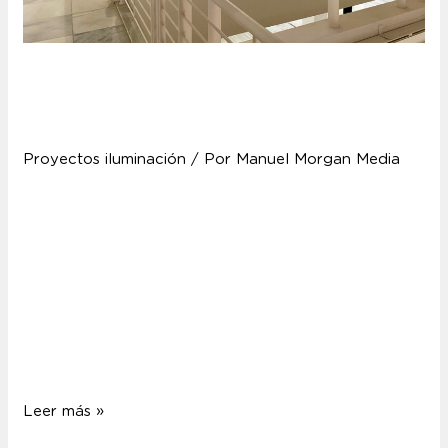
Centro Atlántico de Arte
Moderno CAAM
Proyectos iluminación
/ Por
Manuel Morgan Media
Centro Atlántico de Arte Moderno CAAM El Centro
Atlántico de Arte Moderno CAAM abre sus puertas
en 1989 con la voluntad de dinamizar la
infraestructura cultural de la ciudad. Situado en el
casco histórico de Las Palmas, conserva las fachadas
originales de las viviendas sobre las que se desarrolla
el nuevo uso. El interior, habilitado …
Leer más »