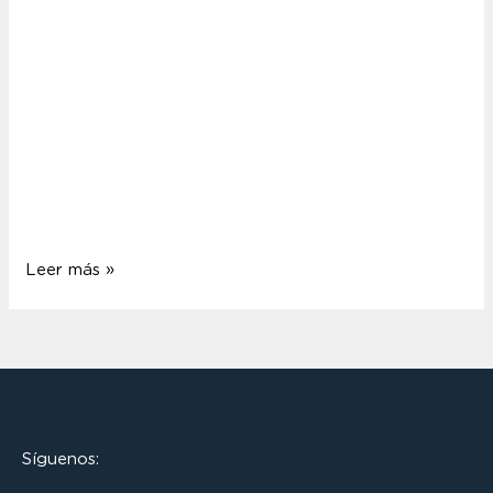
Casa museo Antonio Padrón En el año 1971 se
inaugura la Casa museo Antonio Padrón con el
objetivo de crear un espacio destinado a exponer la
obra de este destacado pintor grancanario. Al pasar
a ser uno de los espacios culturales gestionados por
el Cabildo de Gran Canaria, se amplía el edificio
mediante la anexión …
Leer más »
Síguenos: