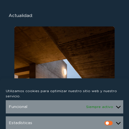
Actualidad:
Utilizamos cookies para optimizar nuestro sitio web y nuestro
servicio.
a
Funcional
Siempre activo
Previous
N
Estadísticas