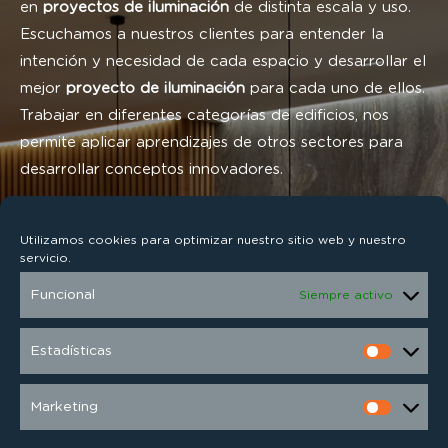
en
proyectos de iluminación
de distinta escala y uso.
Escuchamos a nuestros clientes para entender la
intención y necesidad de cada espacio y desarrollar el
mejor
proyecto de iluminación
para cada uno de ellos.
Trabajar en diferentes categorías de edificios, nos
permite aplicar aprendizajes de otros sectores para
desarrollar conceptos innovadores.
De fachadas a grandes hoteles; de restaurantes
de
Utilizamos cookies para optimizar nuestro sitio web y nuestro
reconocido prestigio
a residencias privadas
; de
servicio.
espacios de trabajo a obras de paisajismo, hemos
Funcional
Siempre activo
contribuido a poner en valor sus arquitecturas, a dotar
a cada espacio del ambiente más adecuado, a mejorar
Estadísticas
la imagen de las diferentes marcas que han confiado
en nosotros y a lograr la mejor luz para las personas.
Marketing
Escuchar, investigar, aprender y aplicar el