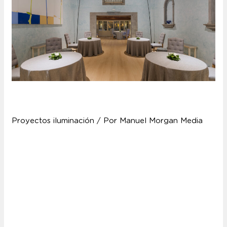
Restaurante los Guayres
Proyectos iluminación
/ Por
Manuel Morgan Media
Restaurante los Guayres El restaurante los Guayres,
que recientemente ha obtenido una estrella Michelin,
forma parte del conjunto del Hotel Cordial Mogán
Playa. Como en el resto del complejo, su arquitectura
nos remite a la de un pueblo canario tradicional. La
terraza que rodea a este espacio amplía el uso del
restaurante y hace que …