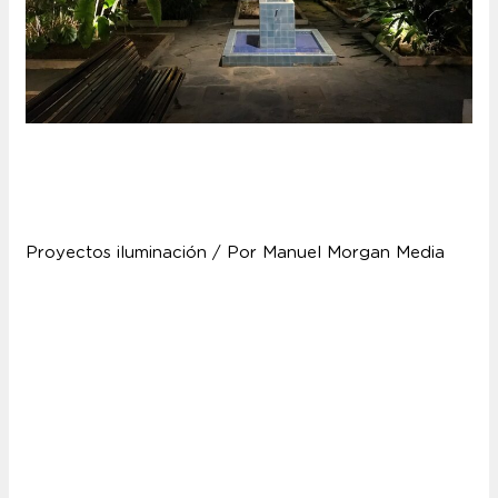
Casa Museo Antonio
Padrón
Proyectos iluminación
/ Por
Manuel Morgan Media
Casa museo Antonio Padrón En el año 1971 se
inaugura la Casa museo Antonio Padrón con el
objetivo de crear un espacio destinado a exponer la
obra de este destacado pintor grancanario. Al pasar
a ser uno de los espacios culturales gestionados por
el Cabildo de Gran Canaria, se amplía el edificio
mediante la anexión …