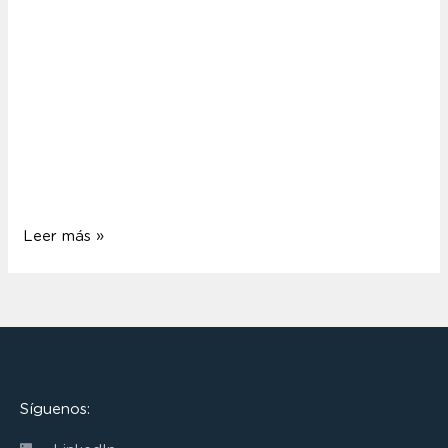
Dominicana es otro de nuestros proyectos de lighting
design. Se compone de diversos bloques
diferenciados: unos para uso familiar y otros para
adultos. Los módulos de habitaciones rodean una
piscina espectacular configurada en distintos niveles.
El proyecto de iluminación refuerza esta
diferenciación de ambientes del hotel. El diseño …
Leer más »
Síguenos: