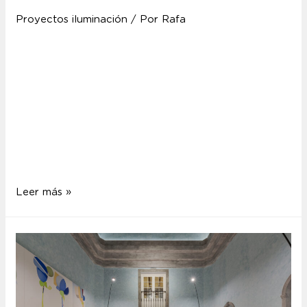
Proyectos iluminación
/ Por
Rafa
Hard Rock Cafe Gran Canaria El Hard Rock Café
Gran Canaria es una tipología de proyecto de lighting
design distinta a la que solemos trabajar, aunque
comparte con el resto de espacios la búsqueda de
una experiencia única y sorprendente para el
visitante. Para lograr este efecto, adaptarse al
desarrollo de distintos eventos y espectáculos …
Leer más »