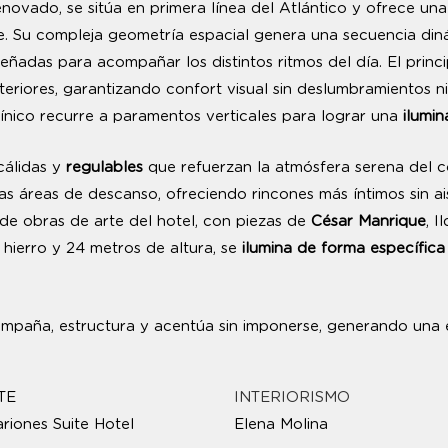
enovado, se sitúa en primera línea del Atlántico y ofrece 
rte. Su compleja geometría espacial genera una secuencia di
eñadas para acompañar los distintos ritmos del día. El princ
teriores, garantizando confort visual sin deslumbramientos 
umínico recurre a paramentos verticales para lograr una
ilumin
cálidas y
regulables
que refuerzan la atmósfera serena del c
as áreas de descanso, ofreciendo rincones más íntimos sin ais
de obras de arte del hotel, con piezas de
César Manrique
, I
hierro y 24 metros de altura, se
ilumina de forma específica
mpaña, estructura y acentúa sin imponerse, generando una ex
TE
INTERIORISMO
ariones Suite Hotel
E
lena Molina