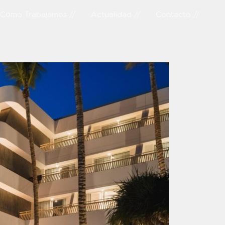
Cómo Trabajamos //
Actualidad //
Contacto //
L